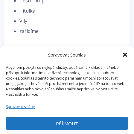
Testi – kup
Titulka
Vily
zařídíme
Spravovat Souhlas
Abychom poskytli co nejlepší služby, používáme k ukládání a/nebo
ZÁKLADNÍ INFORMACE
přístupu k informacím o zařízení, technologie jako jsou soubory
cookies. Souhlas s těmito technologiemi nám umožní zpracovávat
údaje, jako je chování při procházení nebo jedinečná ID na tomto webu.
Přihlásit se
Nesouhlas nebo odvolání souhlasu může nepříznivě ovlivnit určité
vlastnosti a funkce.
Zdroj kanálů (příspěvky)
Spravovat služby
Kanál komentářů
Česká lokalizace
PŘÍJMOUT