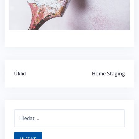
Navigace
Úklid
Home Staging
pro
příspěvek
Vyhledávání